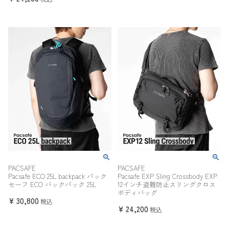
PACSAFE
PACSAFE
Pacsafe ECO 25L backpack パック
Pacsafe EXP Sling Crossbody EXP
セーフ ECO バックパック 25L
12インチ盗難防止スリングクロス
ボディバッグ
¥
30,800
税込
¥
24,200
税込