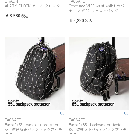
BRAUN
PACSAFE
ALARM CLOCK アーム クロック
Coversafe V100 waist wallet カバー
セーフ V100 ウェストバッグ
¥
8,580
税込
¥
5,280
税込
PACSAFE
PACSAFE
Pacsafe 55L backpack protector
Pacsafe 85L backpack protector
55L 盗難防止バックパックプロテ
85L 盗難防止バックパックプロテ