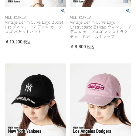
MLB KOREA
MLB KOREA
Vintage Denim Curve Logo Bucket
Vintage Denim Curve Logo
Hat ヴィンテージ デニム カーブ
Unstructured Ballcap ヴィンテージ
ロゴ バケットハット
デニム カーブロゴ アンストラク
チャード ボールキャップ
¥
10,200
税込
¥
8,800
税込