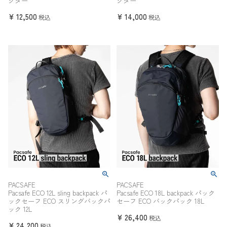
クター
クター
¥
12,500
¥
14,000
税込
税込
PACSAFE
PACSAFE
Pacsafe ECO 12L sling backpack パ
Pacsafe ECO 18L backpack パック
ックセーフ ECO スリングバックパ
セーフ ECO バックパック 18L
ック 12L
¥
26,400
税込
¥
24,200
税込