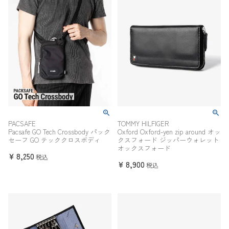
PACSAFE
TOMMY HILFIGER
Pacsafe GO Tech Crossbody パック
Oxford Oxford-yen zip around オッ
セーフ GO テッククロスボディ
クスフォード ジッパーウォレット
オックスフォード
¥
8,250
税込
¥
8,900
税込