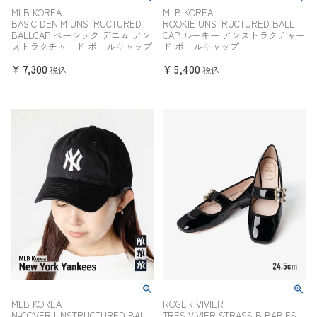
MLB KOREA
MLB KOREA
BASIC DENIM UNSTRUCTURED
ROOKIE UNSTRUCTURED BALL
BALLCAP ベーシック デニム アン
CAP ルーキー アンストラクチャー
ストラクチャード ボールキャップ
ド ボールキャップ
¥
7,300
¥
5,400
税込
税込
MLB KOREA
ROGER VIVIER
N-COVER UNSTRUCTURED BALL
TRES VIVIER STRASS B BABIES