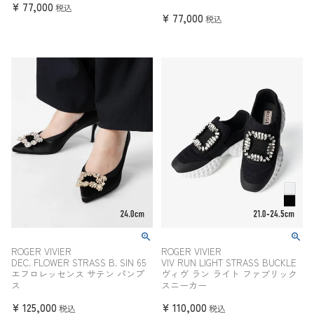
¥
77,000
税込
¥
77,000
税込
ROGER VIVIER
ROGER VIVIER
DEC. FLOWER STRASS B. SIN 65
VIV RUN LIGHT STRASS BUCKLE
エフロレッセンス サテン パンプ
ヴィヴ ラン ライト ファブリック
ス
スニーカー
¥
125,000
¥
110,000
税込
税込