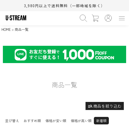
3,980円以上で送料無料（一部地域を除く）
›
カテゴリー
WOMEN
MEN
BABY&KIDS
BEAUTY
›
在庫なし商品
HOME
商品一覧
HOME
SALE
在庫なしを非表示
›
サイズ（S/M/L）
XS
S
M
(相当)
(相当)
(相当)
›
シューズサイズ(cm)
L
XL
ワンサイズ
(相当)
(相当)
11.5cm
12.0cm
12.5cm
›
カラー
13.0cm
13.5cm
14.0cm
14.5cm
15.0cm
15.5cm
ブラック系
グレー系
ホワイト系
16.0cm
16.5cm
17.0cm
商品一覧
ブラウン系
ベージュ系
ピンク系
18.0cm
18.5cm
19.0cm
レッド系
オレンジ系
イエロー系
検索
20.0cm
21.0cm
21.5cm
22.0cm
22.5cm
23.0cm
グリーン系
ブルー系
ネイビー系
すべての条件をクリア
23.5cm
24.0cm
24.5cm
manage_search
商品を絞り込む
パープル系
ゴールド系
シルバー系
25.0cm
25.5cm
26.0cm
その他
26.5cm
27.0cm
27.5cm
並び替え
おすすめ順
価格が安い順
価格が高い順
新着順
28.0cm
28.5cm
29.0cm