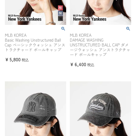
MLB KOREA
MLB KOREA
Basic Washing Unstructured Ball
DAMAGE WASHING
Cap ベーシックウォッシュ アンス
UNSTRUCTURED BALL CAP ダメ
トラクチャード ボールキャップ
ージウォッシュ アンストラクチャ
ード ボールキャップ
¥
5,800
税込
¥
6,400
税込