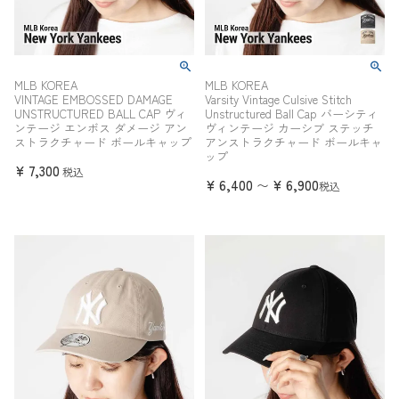
MLB KOREA
MLB KOREA
VINTAGE EMBOSSED DAMAGE
Varsity Vintage Culsive Stitch
UNSTRUCTURED BALL CAP ヴィ
Unstructured Ball Cap バーシティ
ンテージ エンボス ダメージ アン
ヴィンテージ カーシブ ステッチ
ストラクチャード ボールキャップ
アンストラクチャード ボールキャ
ップ
¥
7,300
税込
¥
6,400
¥
6,900
〜
税込