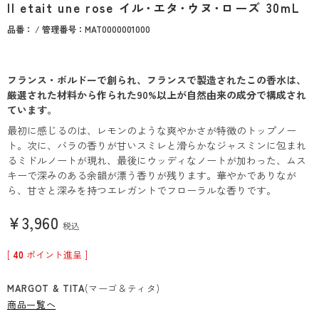
Il etait une rose イル･エタ･ウヌ･ローズ 30mL
品番： / 管理番号：MAT0000001000
フランス・ボルドーで創られ、フランスで製造されたこの香水は、
厳選された材料から作られた90%以上が自然由来の成分で構成され
ています。
最初に感じるのは、レモンのような爽やかさが特徴のトップノー
ト。次に、バラの香りが甘いスミレと滑らかなジャスミンに包まれ
るミドルノートが現れ、最後にウッディなノートが加わった、ムス
キーで深みのある余韻が漂う香りが残ります。華やかでありなが
ら、甘さと深みを持つエレガントでフローラルな香りです。
¥
3,960
税込
[
40
ポイント進呈 ]
MARGOT & TITA
(マーゴ＆ティタ)
商品一覧へ