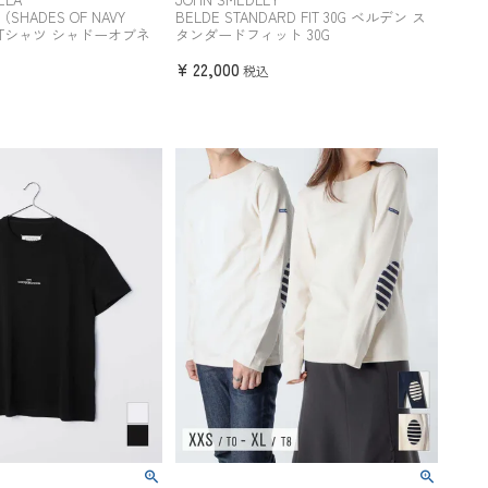
ts（SHADES OF NAVY
BELDE STANDARD FIT 30G ベルデン ス
ンTシャツ シャドーオブネ
タンダードフィット 30G
¥
22,000
税込