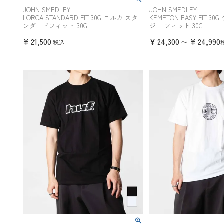
JOHN SMEDLEY
JOHN SMEDLEY
LORCA STANDARD FIT 30G ロルカ スタ
KEMPTON EASY FIT 3
ンダードフィット 30G
ジー フィット 30G
¥
21,500
¥
24,300
¥
24,990
〜
税込