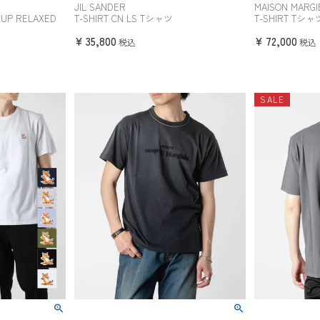
JIL SANDER
MAISON MARGI
CUP RELAXED
T-SHIRT CN LS Tシャツ
T-SHIRT Tシャ
¥
35,800
¥
72,000
税込
税込
SALE