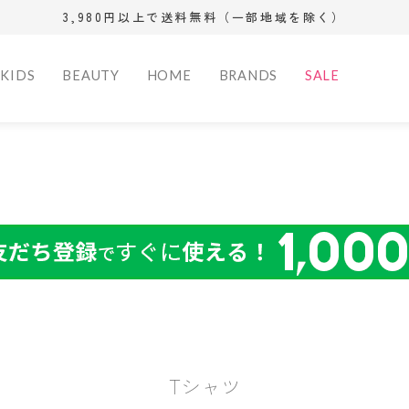
3,980円以上で送料無料（一部地域を除く）
サイズ（S/M/L）
XS
S
M
(相当)
(相当)
(相当)
KIDS
BEAUTY
HOME
BRANDS
SALE
シューズサイズ(cm)
11.5cm
12.0cm
12.5cm
 Women
rance
Bag
Bag
Bag
Fragrance Men
Sports
Wallet
Wallet
Other
Fragrance
kitchen G
16.0cm
16.5cm
17.0cm
22.0cm
22.5cm
23.0cm
ズ
ー
サンダル
サンダル
ディフューザー
ショルダー
ショルダー
バックパック
オードトワレ
トレーニングギ
トート
トート
フィットネス
長財布
長財布
おもちゃ・
オードトワ
テーブルウ
26.5cm
27.0cm
27.5cm
ァム
ェ
パンプス
ドレスシューズ
フレグランスオ
ハンド
ハンド
オードパルファム
ア
バックパック
バックパック
三つ折り財
三つ折り財
ベビー用品
オードパル
その他
SALE
32.0cm
モカシン
モカシン
イル
ボディ
ボディ
オーデコロン
ヨガマット
ボストン・キャ
クラッチ
リカバリー
コインケー
コインケー
雑貨
エキストレ
ズ
レインシューズ
スリッポン
サウナフレグラ
ブリーフケース
その他
リー
ボストン・キャ
カードケー
キーケース
オーデコロ
カラー
スリッポン
ンス
クラッチ
アクセサリー
リー
その他
ブラック系
グレー系
その他
アクセサリー
その他
レッド系
オレンジ系
Outer
Outer
Dress
Setup
パープル系
ゴールド系
ア
デニム
ロングパンツ
ランタン
ジャケット
ジャケット
コート
コート
ワンピース
スーツ
Tシャツ
ツ
ショートパンツ
クーラーボック
ダウン
ダウン
ブルゾン
ブルゾン
ス
ベスト
ベスト