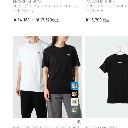
MAISON KITSUNE
MAISON KITSUNE
スピーディ フォックスパッチ コンフォ
チラックス フォックス 
ート Tシャツ
ー Tシャツ
¥
14,180
¥
17,820
¥
13,700
〜
税込
税込
FOX HEAD PATCH REGULAR TEE SHIRT
MAISON MARGIELA