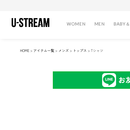
キーワード
WOMEN
MEN
BABY＆
価格
〜
Shoes
Shoes
Shoes
Fragrance
Home Frag
HOME
アイテム一覧
メンズ
トップス
Tシャツ
スニーカー
スニーカー
キッズシュー
オードトワレ
ルームスプレ
カテゴリー
ブーツ
ブーツ
オードパルフ
ポプリ・サシ
WOMEN
MEN
BABY&KIDS
BEAUTY
HOME
ローファー
ローファー
オーデコロン
ドレスシュー
スリッパ
その他
お香
在庫なし商品
スリッパ
アクセサリー
在庫なしを非表示
アクセサリー
その他
Bottoms
Bottoms
Outdoor
スカート
デニム
ドリンクウェ
ロングパンツ
ショートパン
キャンプ用品