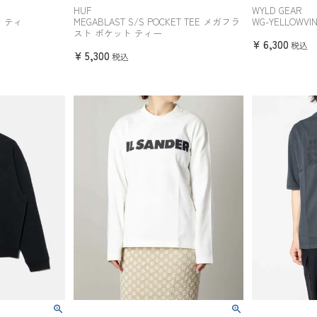
HUF
WYLD GEAR
ン ティ
MEGABLAST S/S POCKET TEE メガフラ
WG-YELLOWVI
スト ポケット ティー
¥
6,300
税込
¥
5,300
税込