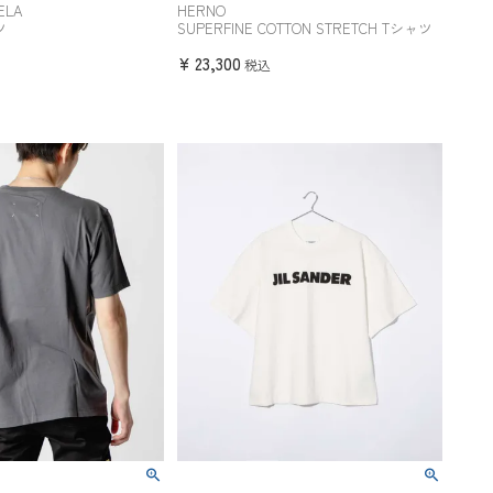
ELA
HERNO
ツ
SUPERFINE COTTON STRETCH Tシャツ
¥
23,300
税込