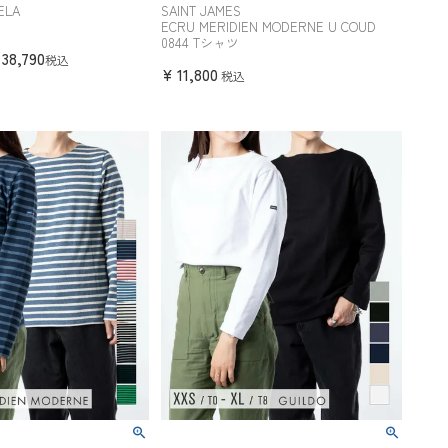
ELA
SAINT JAMES
ECRU MERIDIEN MODERNE U COUD
0844 Tシャツ
38,790
税込
¥
11,800
税込