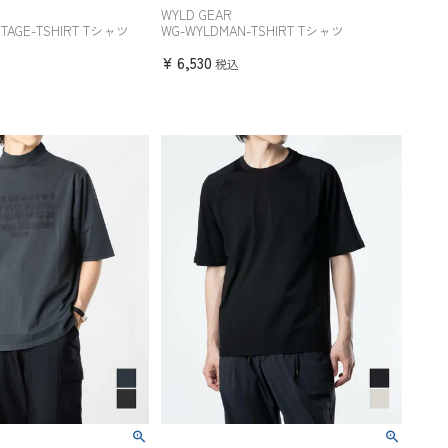
WYLD GEAR
NTAGE-TSHIRT Tシャツ
WG-WYLDMAN-TSHIRT Tシャツ
¥
6,530
税込