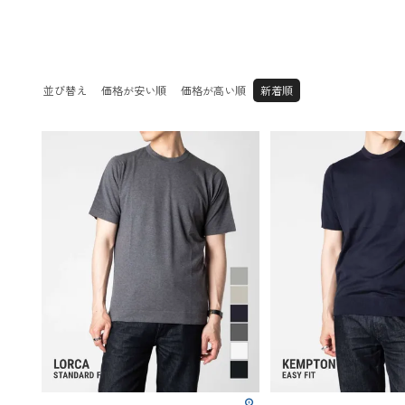
玩具
Accessory
Accessory
ヘアアクセサ
リング
ー
イヤーカフ
並び替え
価格が安い順
価格が高い順
新着順
ピアス
ブレスレット
ネックレス
ブローチ