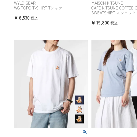
WYLD GEAR
MAISON KITSUNE
WG TOPO T-SHIRT Tシャツ
CAFE KITSUNE COFFEE 
SWEATSHIRT スウェット
¥
6,530
税込
¥
19,800
税込