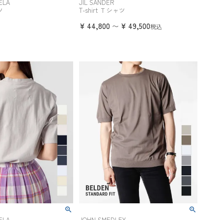
ELA
JIL SANDER
ツ
T-shirt Ｔシャツ
¥
44,800
¥
49,500
〜
税込
ELA
JOHN SMEDLEY