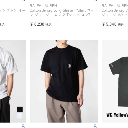
RALPH LAUREN
RALPH LAURE
0G ケンプトン イー
Cotton Jersey Long-Sleeve T?Shirt コット
Cotton Jersey
ン ジャージー ロング Tシャツ ロンT
ジャージ Vネッ
¥
6,230
¥
5,340
税込
税込
税込