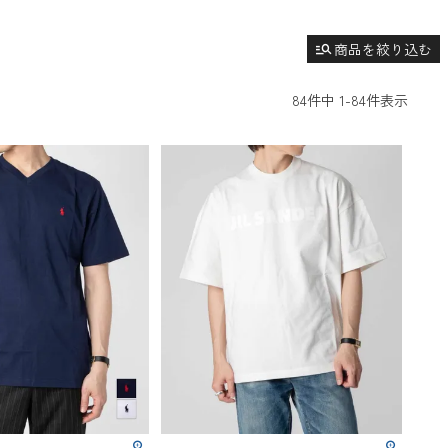
manage_search
商品を絞り込む
84
件中
1
-
84
件表示