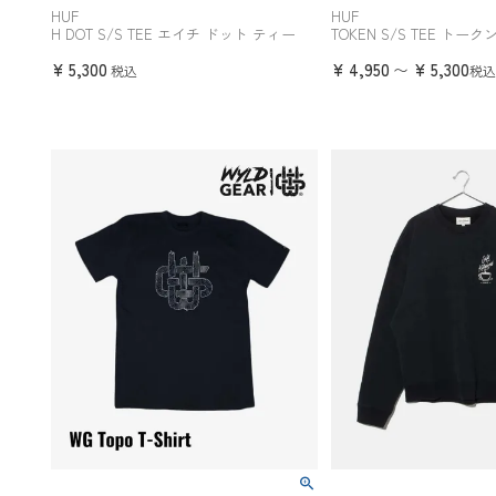
HUF
HUF
H DOT S/S TEE エイチ ドット ティー
TOKEN S/S TEE トーク
¥
5,300
¥
4,950
¥
5,300
〜
税込
税込