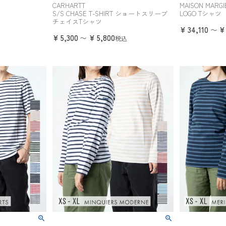
CARHARTT
MAISON MARGI
S/S CHASE T-SHIRT ショートスリーブ
LOGO Tシャツ
チェイスTシャツ
¥
34,110
¥
〜
¥
5,300
¥
5,800
〜
税込