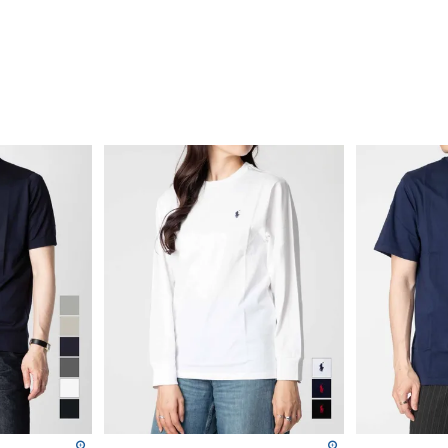
検索
その他
Goods
Goods
すべての条件をクリア
リ
リング
ピアス
手袋・靴下
腕時計
ポーチ・ケース
手袋・靴下
ネックレス
ベルト
キーホルダー
マフラー・スト
マフラー・スト
イヤーカフ
その他
ール
ール
ブレスレット
キーホルダー
ベルト
スマホアクセサ
ポーチ・ケース
その他
スマホアクセサ
リー
その他
その他
リー