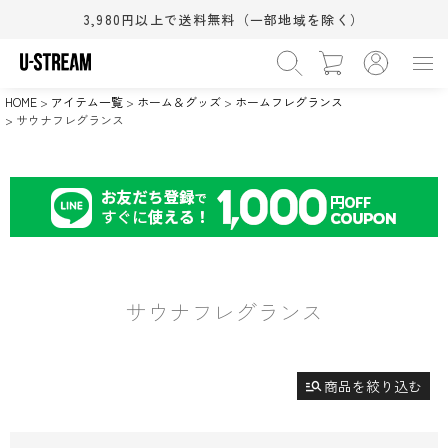
〜
3,980円以上で送料無料（一部地域を除く）
›
カテゴリー
HOME
アイテム一覧
ホーム＆グッズ
ホームフレグランス
WOMEN
MEN
BABY&KIDS
BEAUTY
›
在庫なし商品
サウナフレグランス
HOME
SALE
在庫なしを非表示
›
サイズ（S/M/L）
XS
S
M
(相当)
(相当)
(相当)
›
シューズサイズ(cm)
L
XL
ワンサイズ
(相当)
(相当)
11.5cm
12.0cm
12.5cm
›
カラー
13.0cm
13.5cm
14.0cm
14.5cm
15.0cm
15.5cm
ブラック系
グレー系
ホワイト系
16.0cm
16.5cm
17.0cm
サウナフレグランス
ブラウン系
ベージュ系
ピンク系
18.0cm
18.5cm
19.0cm
レッド系
オレンジ系
イエロー系
検索
20.0cm
21.0cm
21.5cm
22.0cm
22.5cm
23.0cm
グリーン系
ブルー系
ネイビー系
すべての条件をクリア
23.5cm
24.0cm
24.5cm
manage_search
商品を絞り込む
パープル系
ゴールド系
シルバー系
25.0cm
25.5cm
26.0cm
その他
26.5cm
27.0cm
27.5cm
28.0cm
28.5cm
29.0cm