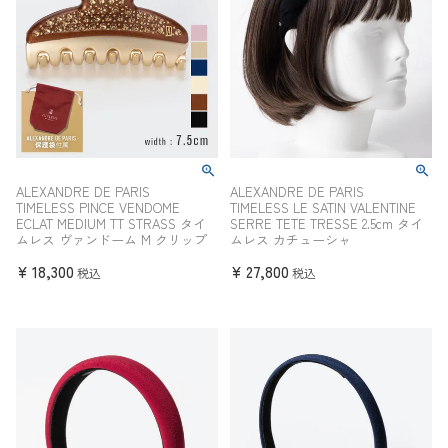
ALEXANDRE DE PARIS
ALEXANDRE DE PARIS
TIMELESS PINCE VENDOME
TIMELESS LE SATIN VALENTINE
ECLAT MEDIUM TT STRASS タイ
SERRE TETE TRESSE 2.5cm タイ
ムレス ヴァンドーム M クリップ
ムレス カチューシャ
¥
18,300
¥
27,800
税込
税込