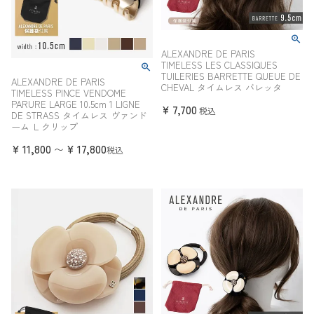
ALEXANDRE DE PARIS
TIMELESS LES CLASSIQUES
TUILERIES BARRETTE QUEUE DE
ALEXANDRE DE PARIS
CHEVAL タイムレス バレッタ
TIMELESS PINCE VENDOME
PARURE LARGE 10.5cm 1 LIGNE
¥
7,700
税込
DE STRASS タイムレス ヴァンド
ーム Ｌクリップ
¥
11,800
¥
17,800
〜
税込