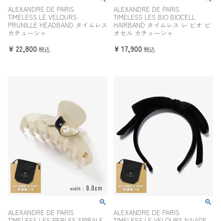
ALEXANDRE DE PARIS
ALEXANDRE DE PARIS
TIMELESS LE VELOURS
TIMELESS LES BIO BIOCELL
PRUNILLE HEADBAND タイムレス
HAIRBAND タイムレス レ ビオ ビ
カチューシャ
オセル カチューシャ
¥
22,800
¥
17,900
税込
税込
ALEXANDRE DE PARIS
ALEXANDRE DE PARIS
TIMELESS LES PERLES SPIRALE
TIMELESS LE VELOURS NAiADE