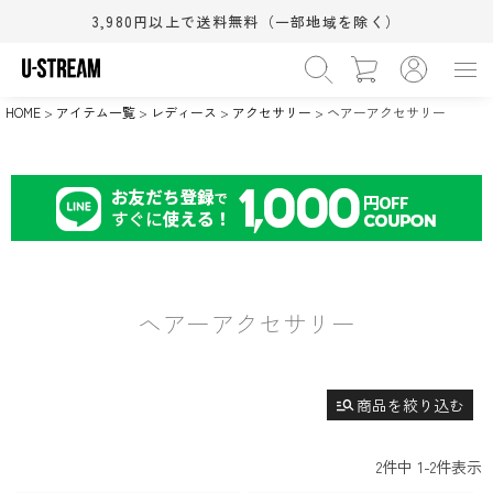
3,980円以上で送料無料（一部地域を除く）
›
カテゴリー
WOMEN
MEN
BABY&KIDS
BEAUTY
›
在庫なし商品
HOME
アイテム一覧
レディース
アクセサリー
ヘアーアクセサリー
HOME
SALE
在庫なしを非表示
›
サイズ（S/M/L）
XS
S
M
(相当)
(相当)
(相当)
›
シューズサイズ(cm)
L
XL
ワンサイズ
(相当)
(相当)
11.5cm
12.0cm
12.5cm
›
カラー
13.0cm
13.5cm
14.0cm
14.5cm
15.0cm
15.5cm
ブラック系
グレー系
ホワイト系
16.0cm
16.5cm
17.0cm
ヘアーアクセサリー
ブラウン系
ベージュ系
ピンク系
18.0cm
18.5cm
19.0cm
レッド系
オレンジ系
イエロー系
検索
20.0cm
21.0cm
21.5cm
22.0cm
22.5cm
23.0cm
グリーン系
ブルー系
ネイビー系
すべての条件をクリア
23.5cm
24.0cm
24.5cm
manage_search
商品を絞り込む
パープル系
ゴールド系
シルバー系
25.0cm
25.5cm
26.0cm
その他
26.5cm
27.0cm
27.5cm
2
件中
1
-
2
件表示
28.0cm
28.5cm
29.0cm