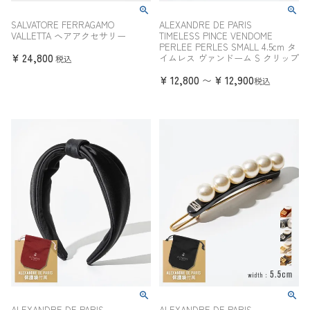
SALVATORE FERRAGAMO
ALEXANDRE DE PARIS
VALLETTA ヘアアクセサリー
TIMELESS PINCE VENDOME
PERLEE PERLES SMALL 4.5cm タ
¥
24,800
イムレス ヴァンドーム S クリップ
税込
¥
12,800
¥
12,900
〜
税込
ALEXANDRE DE PARIS
ALEXANDRE DE PARIS