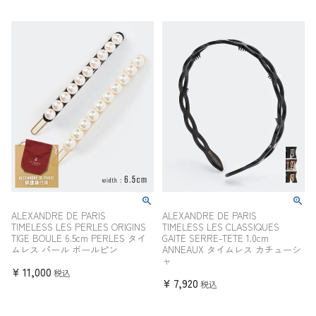
ALEXANDRE DE PARIS
ALEXANDRE DE PARIS
TIMELESS LES PERLES ORIGINS
TIMELESS LES CLASSIQUES
TIGE BOULE 6.5cm PERLES タイ
GAITE SERRE-TETE 1.0cm
ムレス パール ボールピン
ANNEAUX タイムレス カチューシ
ャ
¥
11,000
税込
¥
7,920
税込