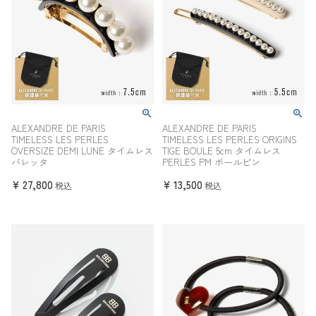
ALEXANDRE DE PARIS
ALEXANDRE DE PARIS
TIMELESS LES PERLES
TIMELESS LES PERLES ORIGINS
OVERSIZE DEMI LUNE タイムレス
TIGE BOULE 5cm タイムレス
バレッタ
PERLES PM ボールピン
¥
27,800
¥
13,500
税込
税込