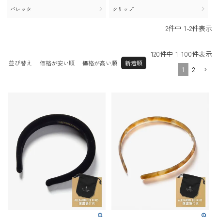
30.0c
29.5cm
31.0cm
バレッタ
クリップ
m
32.0cm
2
件中
1
-
2
件表示
120
件中
1
-
100
件表示
並び替え
価格が安い順
価格が高い順
新着順
1
2