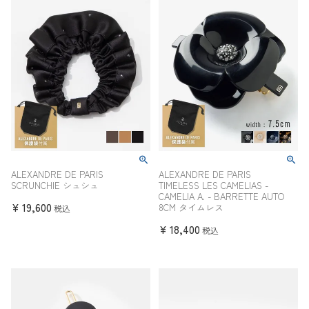
ALEXANDRE DE PARIS
ALEXANDRE DE PARIS
SCRUNCHIE シュシュ
TIMELESS LES CAMELIAS -
CAMELIA A. - BARRETTE AUTO
¥
19,600
8CM タイムレス
税込
¥
18,400
税込