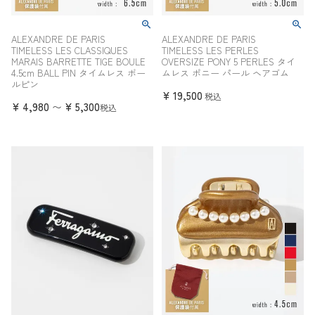
ALEXANDRE DE PARIS
ALEXANDRE DE PARIS
TIMELESS LES CLASSIQUES
TIMELESS LES PERLES
MARAIS BARRETTE TIGE BOULE
OVERSIZE PONY 5 PERLES タイ
4.5cm BALL PIN タイムレス ボー
ムレス ポニー パール ヘアゴム
ルピン
¥
19,500
税込
¥
4,980
¥
5,300
〜
税込