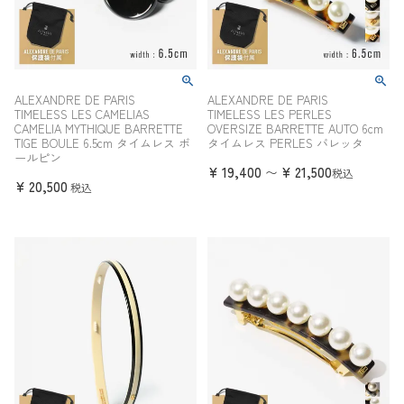
ALEXANDRE DE PARIS
ALEXANDRE DE PARIS
TIMELESS LES CAMELIAS
TIMELESS LES PERLES
CAMELIA MYTHIQUE BARRETTE
OVERSIZE BARRETTE AUTO 6cm
TIGE BOULE 6.5cm タイムレス ボ
タイムレス PERLES バレッタ
ールピン
¥
19,400
¥
21,500
〜
税込
¥
20,500
税込