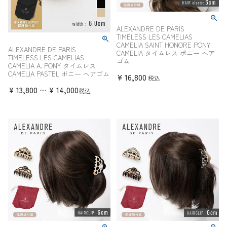
ALEXANDRE DE PARIS
TIMELESS LES CAMELIAS
CAMELIA SAINT HONORE PONY
ALEXANDRE DE PARIS
CAMELIA タイムレス ポニー ヘア
TIMELESS LES CAMELIAS
ゴム
CAMELIA A. PONY タイムレス
CAMELIA PASTEL ポニー ヘアゴム
¥
16,800
税込
¥
13,800
¥
14,000
〜
税込