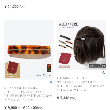
¥
24,300
税込
ALEXANDRE DE PARIS
TIMELESS LES CLASSIQUES
TUILERIES BARRETTE AUTO 6cm
ALEXANDRE DE PARIS
タイムレス バレッタ
TIMELESS LES CLASSIQUES
TUILERIES BARRETTE AUTO 8cm
¥
5,340
税込
タイムレス バレッタ
¥
9,900
¥
10,400
〜
税込