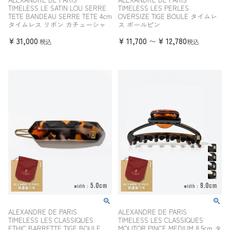
TIMELESS LE SATIN LOU SERRE
TIMELESS LES PERLES
TETE BANDEAU SERRE TETE 4cm
OVERSIZE TIGE BOULE タイムレ
タイムレス リボン カチューシャ
ス ボールピン
¥
31,000
¥
11,700
¥
12,780
〜
税込
税込
ALEXANDRE DE PARIS
ALEXANDRE DE PARIS
TIMELESS LES CLASSIQUES
TIMELESS LES CLASSIQUES
ETHIC BARRETTE TIGE BOULE
MOLITOR PINCE MEDIUM 8.5cm タ