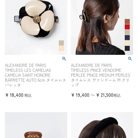
ALEXANDRE DE PARIS
ALEXANDRE DE PARIS
TIMELESS LES CAMELIAS
TIMELESS PINCE VENDOME
CAMELIA SAINT HONORE
PERLEE PINCE MEDIUM PERLES
BARRETTE AUTO 6cm タイムレス
タイムレス ヴァンドーム M クリ
バレッタ
ップ
¥
18,400
¥
19,400
¥
21,500
〜
税込
税込