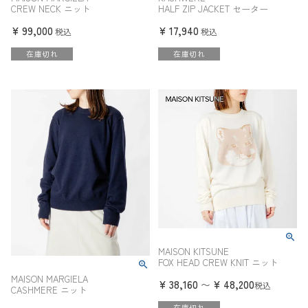
CREW NECK ニット
HALF ZIP JACKET セーター
¥
99,000
¥
17,940
税込
税込
在庫切れ
在庫切れ
MAISON KITSUNE
FOX HEAD CREW KNIT ニット
MAISON MARGIELA
¥
38,160
¥
48,200
〜
税込
CASHMERE ニット
在庫切れ