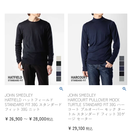
JOHN SMEDLEY
JOHN SMEDLEY
HATFIELD ハットフィールド
HARCOURT PULLOVER MOCK
STANDARD FIT 30G スタンダード
TURTLE STANDARD FIT 30G ハー
フィット 30G ニット
コート プルオーバー モック ター
トル スタンダード フィット 30ゲ
¥
26,900
¥
28,000
〜
ージ セーター
税込
¥
29,100
税込