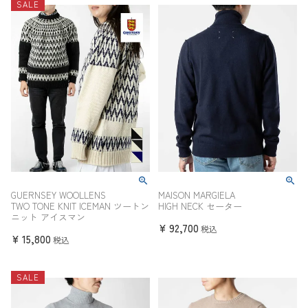
SALE
GUERNSEY WOOLLENS
MAISON MARGIELA
TWO TONE KNIT ICEMAN ツートン
HIGH NECK セーター
ニット アイスマン
¥
92,700
税込
¥
15,800
税込
SALE