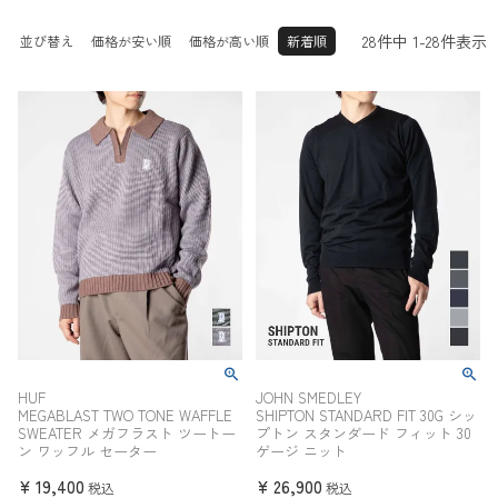
25.0cm
25.5cm
26.0cm
その他
26.5cm
27.0cm
27.5cm
28
件中
1
-
28
件表示
並び替え
価格が安い順
価格が高い順
新着順
28.0cm
28.5cm
29.0cm
30.0c
29.5cm
31.0cm
m
32.0cm
HUF
JOHN SMEDLEY
MEGABLAST TWO TONE WAFFLE
SHIPTON STANDARD FIT 30G シッ
SWEATER メガフラスト ツートー
プトン スタンダード フィット 30
ン ワッフル セーター
ゲージ ニット
¥
19,400
¥
26,900
税込
税込