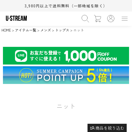
3,980円以上で送料無料（一部地域を除く）
価格
〜
HOME
アイテム一覧
メンズ
トップス
ニット
›
カテゴリー
WOMEN
MEN
BABY&KIDS
BEAUTY
›
在庫なし商品
HOME
SALE
在庫なしを非表示
›
サイズ（S/M/L）
XS
S
M
(相当)
(相当)
(相当)
›
シューズサイズ(cm)
L
XL
ワンサイズ
(相当)
(相当)
11.5cm
12.0cm
12.5cm
›
カラー
13.0cm
13.5cm
14.0cm
14.5cm
15.0cm
15.5cm
ブラック系
グレー系
ホワイト系
16.0cm
16.5cm
17.0cm
ニット
ブラウン系
ベージュ系
ピンク系
18.0cm
18.5cm
19.0cm
レッド系
オレンジ系
イエロー系
検索
20.0cm
21.0cm
21.5cm
22.0cm
22.5cm
23.0cm
グリーン系
ブルー系
ネイビー系
すべての条件をクリア
23.5cm
24.0cm
24.5cm
manage_search
商品を絞り込む
パープル系
ゴールド系
シルバー系