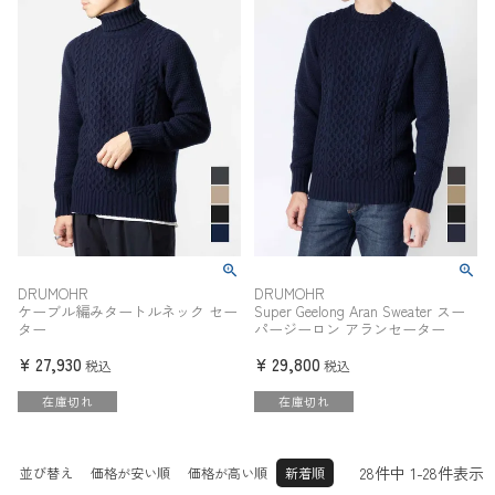
DRUMOHR
DRUMOHR
ケーブル編みタートルネック セー
Super Geelong Aran Sweater スー
ター
パージーロン アランセーター
¥
27,930
¥
29,800
税込
税込
在庫切れ
在庫切れ
28
件中
1
-
28
件表示
並び替え
価格が安い順
価格が高い順
新着順