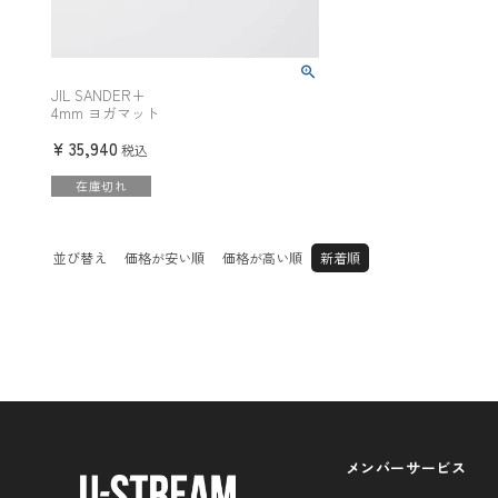
JIL SANDER+
4mm ヨガマット
¥
35,940
税込
在庫切れ
並び替え
価格が安い順
価格が高い順
新着順
メンバーサービス