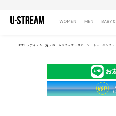
WOMEN
MEN
BABY＆
キーワード
Shoes
Shoes
Shoes
Fragrance
Home Frag
HOME
アイテム一覧
ホーム＆グッズ
スポーツ・トレーニング
価格
スニーカー
スニーカー
キッズシュー
オードトワレ
ルームスプレ
〜
ブーツ
ブーツ
オードパルフ
ポプリ・サシ
ローファー
ローファー
オーデコロン
カテゴリー
ドレスシュー
スリッパ
その他
お香
WOMEN
MEN
BABY&KIDS
BEAUTY
HOME
スリッパ
アクセサリー
アクセサリー
その他
在庫なし商品
Bottoms
Bottoms
Outdoor
在庫なしを非表示
スカート
デニム
ドリンクウェ
ロングパンツ
ショートパン
キャンプ用品