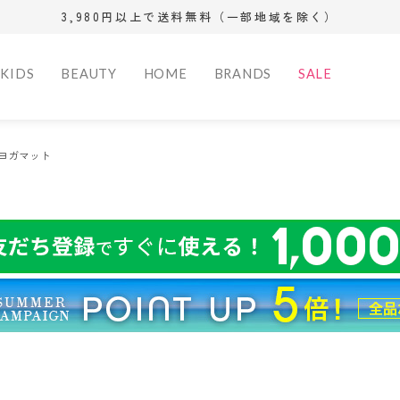
3,980円以上で送料無料（一部地域を除く）
KIDS
BEAUTY
HOME
BRANDS
SALE
サイズ（S/M/L）
XS
S
M
(相当)
(相当)
(相当)
 Women
rance
Bag
Bag
Bag
Fragrance Men
Sports
Wallet
Wallet
Other
Fragrance
kitchen G
シューズサイズ(cm)
ヨガマット
ズ
ー
サンダル
サンダル
ディフューザー
ショルダー
ショルダー
バックパック
オードトワレ
トレーニングギ
トート
トート
フィットネス
長財布
長財布
おもちゃ・
オードトワ
テーブルウ
11.5cm
12.0cm
12.5cm
ァム
ェ
パンプス
ドレスシューズ
フレグランスオ
ハンド
ハンド
オードパルファム
ア
バックパック
バックパック
三つ折り財
三つ折り財
ベビー用品
オードパル
その他
16.0cm
16.5cm
17.0cm
モカシン
モカシン
イル
ボディ
ボディ
オーデコロン
ヨガマット
ボストン・キャ
クラッチ
リカバリー
コインケー
コインケー
雑貨
エキストレ
22.0cm
22.5cm
23.0cm
ズ
レインシューズ
スリッポン
サウナフレグラ
ブリーフケース
その他
リー
ボストン・キャ
カードケー
キーケース
オーデコロ
26.5cm
27.0cm
27.5cm
SALE
スリッポン
ンス
クラッチ
アクセサリー
リー
その他
32.0cm
その他
アクセサリー
その他
カラー
Outer
Outer
Dress
Setup
ブラック系
グレー系
ア
デニム
ロングパンツ
ランタン
ジャケット
ジャケット
コート
コート
ワンピース
スーツ
レッド系
オレンジ系
ツ
ショートパンツ
クーラーボック
ダウン
ダウン
ブルゾン
ブルゾン
パープル系
ゴールド系
ス
ベスト
ベスト