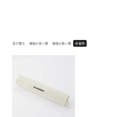
玩具
Accessory
Accessory
ヘアアクセサ
リング
ー
イヤーカフ
ピアス
ブレスレット
ネックレス
並び替え
価格が安い順
価格が高い順
新着順
ブローチ