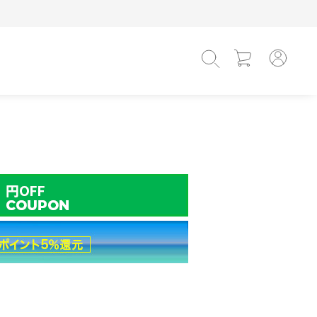
L
XL
ワンサイズ
(相当)
(相当)
 Unisex
oods
Tops
Tops
Beauty Goods
Interior Goods
遊具
レ
ェア
二つ折り財布
二つ折り財布
フライパン
Tシャツ
Tシャツ
ヘアブラシ
時計
シャツ
シャツ
バスグッズ
13.0cm
13.5cm
14.0cm
14.5cm
15.0cm
15.5cm
布
布
ファム
ミニ財布
ミニ財布
ノースリーブ
ポロ
スキンケア
ブランケット
パーカー
パーカー
キャンドル
18.0cm
18.5cm
19.0cm
20.0cm
21.0cm
21.5cm
ス
ス
ドパルファム
キーケース
カードケース
スウェット
スウェット
メイクアップ
ケアグッズ
カーディガン
カーディガン
その他
23.5cm
24.0cm
24.5cm
25.0cm
25.5cm
26.0cm
30.0c
ス
ン
その他
その他
ニット
ニット
28.0cm
28.5cm
29.0cm
29.5cm
31.0cm
m
Hat・Cap
Hat・Cap
ホワイト系
ブラウン系
ベージュ系
ピンク系
キャップ
キャップ
バケットハット
バケットハット
イエロー系
グリーン系
ブルー系
ネイビー系
ニット帽
ニット帽
その他
シルバー系
その他