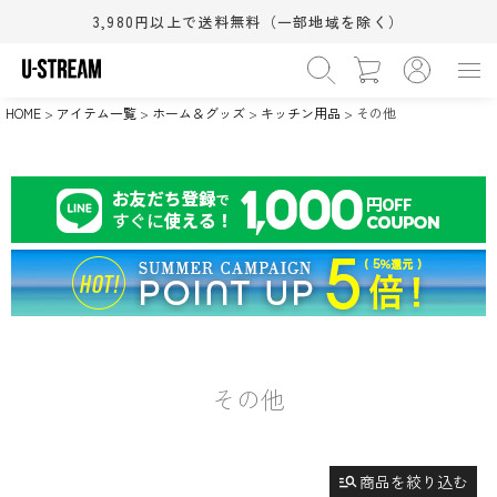
3,980円以上で送料無料（一部地域を除く）
価格
〜
HOME
アイテム一覧
ホーム＆グッズ
キッチン用品
その他
›
カテゴリー
WOMEN
MEN
BABY&KIDS
BEAUTY
›
在庫なし商品
HOME
SALE
在庫なしを非表示
›
サイズ（S/M/L）
XS
S
M
(相当)
(相当)
(相当)
›
シューズサイズ(cm)
L
XL
ワンサイズ
(相当)
(相当)
11.5cm
12.0cm
12.5cm
›
カラー
13.0cm
13.5cm
14.0cm
14.5cm
15.0cm
15.5cm
ブラック系
グレー系
ホワイト系
16.0cm
16.5cm
17.0cm
その他
ブラウン系
ベージュ系
ピンク系
18.0cm
18.5cm
19.0cm
レッド系
オレンジ系
イエロー系
検索
20.0cm
21.0cm
21.5cm
22.0cm
22.5cm
23.0cm
グリーン系
ブルー系
ネイビー系
すべての条件をクリア
23.5cm
24.0cm
24.5cm
manage_search
商品を絞り込む
パープル系
ゴールド系
シルバー系