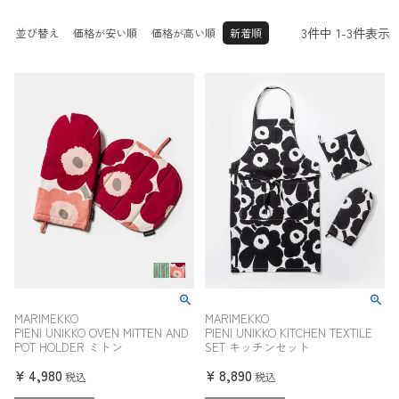
25.0cm
25.5cm
26.0cm
その他
26.5cm
27.0cm
27.5cm
3
件中
1
-
3
件表示
並び替え
価格が安い順
価格が高い順
新着順
28.0cm
28.5cm
29.0cm
30.0c
29.5cm
31.0cm
m
32.0cm
MARIMEKKO
MARIMEKKO
PIENI UNIKKO OVEN MITTEN AND
PIENI UNIKKO KITCHEN TEXTILE
POT HOLDER ミトン
SET キッチンセット
¥
4,980
¥
8,890
税込
税込