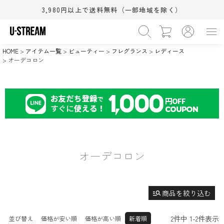
〜
3,980円以上で送料無料（一部地域を除く）
›
カテゴリー
HOME
アイテム一覧
ビューティー
フレグランス
レディース
WOMEN
MEN
BABY&KIDS
BEAUTY
›
在庫なし商品
オーデコロン
HOME
SALE
在庫なしを非表示
›
サイズ（S/M/L）
XS
S
M
(相当)
(相当)
(相当)
›
シューズサイズ(cm)
L
XL
ワンサイズ
(相当)
(相当)
11.5cm
12.0cm
12.5cm
›
カラー
13.0cm
13.5cm
14.0cm
14.5cm
15.0cm
15.5cm
ブラック系
グレー系
ホワイト系
16.0cm
16.5cm
17.0cm
オーデコロン
ブラウン系
ベージュ系
ピンク系
18.0cm
18.5cm
19.0cm
レッド系
オレンジ系
イエロー系
検索
20.0cm
21.0cm
21.5cm
22.0cm
22.5cm
23.0cm
グリーン系
ブルー系
ネイビー系
すべての条件をクリア
23.5cm
24.0cm
24.5cm
manage_search
商品を絞り込む
パープル系
ゴールド系
シルバー系
25.0cm
25.5cm
26.0cm
その他
26.5cm
27.0cm
27.5cm
2
件中
1
-
2
件表示
並び替え
価格が安い順
価格が高い順
新着順
28.0cm
28.5cm
29.0cm