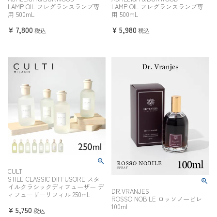
LAMP OIL フレグランスランプ専
LAMP OIL フレグランスランプ専
用 500mL
用 500mL
¥
7,800
¥
5,980
税込
税込
CULTI
STILE CLASSIC DIFFUSORE スタ
イルクラシックディフューザー デ
DR.VRANJES
ィフューザーリフィル 250mL
ROSSO NOBILE ロッソノービレ
100mL
¥
5,750
税込