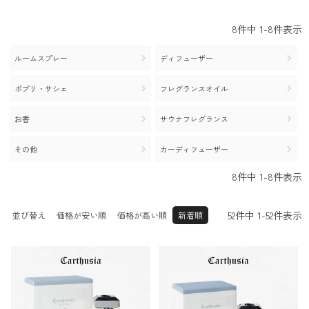
25.0cm
25.5cm
26.0cm
その他
26.5cm
27.0cm
27.5cm
8
件中
1
-
8
件表示
28.0cm
28.5cm
29.0cm
30.0c
29.5cm
31.0cm
ルームスプレー
ディフューザー
m
32.0cm
ポプリ・サシェ
フレグランスオイル
お香
サウナフレグランス
その他
カーディフューザー
8
件中
1
-
8
件表示
52
件中
1
-
52
件表示
並び替え
価格が安い順
価格が高い順
新着順