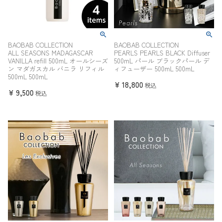
BAOBAB COLLECTION
BAOBAB COLLECTION
ALL SEASONS MADAGASCAR
PEARLS PEARLS BLACK Diffuser
VANILLA refill 500mL オールシーズ
500mL パール ブラックパール デ
ン マダガスカル バニラ リフィル
ィフューザー 500mL 500mL
500mL 500mL
¥
18,800
税込
¥
9,500
税込