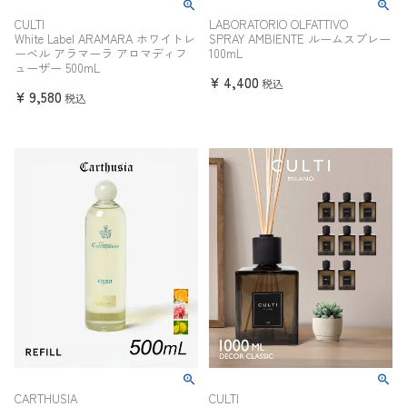
CULTI
LABORATORIO OLFATTIVO
White Label ARAMARA ホワイトレ
SPRAY AMBIENTE ルームスプレー
ーベル アラマーラ アロマディフ
100mL
ューザー 500mL
¥
4,400
税込
¥
9,580
税込
CARTHUSIA
CULTI