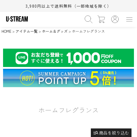
3,980円以上で送料無料（一部地域を除く）
価格
〜
HOME
アイテム一覧
ホーム＆グッズ
ホームフレグランス
›
カテゴリー
WOMEN
MEN
BABY&KIDS
BEAUTY
›
在庫なし商品
HOME
SALE
在庫なしを非表示
›
サイズ（S/M/L）
XS
S
M
(相当)
(相当)
(相当)
›
シューズサイズ(cm)
L
XL
ワンサイズ
(相当)
(相当)
11.5cm
12.0cm
12.5cm
›
カラー
13.0cm
13.5cm
14.0cm
14.5cm
15.0cm
15.5cm
ブラック系
グレー系
ホワイト系
16.0cm
16.5cm
17.0cm
ホームフレグランス
ブラウン系
ベージュ系
ピンク系
18.0cm
18.5cm
19.0cm
レッド系
オレンジ系
イエロー系
検索
20.0cm
21.0cm
21.5cm
22.0cm
22.5cm
23.0cm
グリーン系
ブルー系
ネイビー系
すべての条件をクリア
23.5cm
24.0cm
24.5cm
manage_search
商品を絞り込む
パープル系
ゴールド系
シルバー系