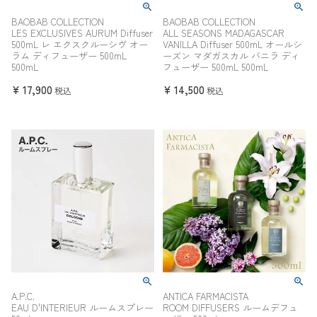
BAOBAB COLLECTION
BAOBAB COLLECTION
LES EXCLUSIVES AURUM Diffuser
ALL SEASONS MADAGASCAR
500mL レ エクスクルーシヴ オー
VANILLA Diffuser 500mL オールシ
ラム ディフューザー 500mL
ーズン マダガスカル バニラ ディ
500mL
フューザー 500mL 500mL
¥
17,900
¥
14,500
税込
税込
A.P.C.
ANTICA FARMACISTA
EAU D'INTERIEUR ルームスプレー
ROOM DIFFUSERS ルームデフュ