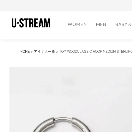
WOMEN
MEN
BABY＆
Shoes
Shoes
Shoes
Fragrance
Home Frag
HOME
アイテム一覧
TOM WOODCLASSIC HOOP MEDIUM STERLIN
スニーカー
スニーカー
キッズシュー
オードトワレ
ルームスプレ
ブーツ
ブーツ
オードパルフ
ポプリ・サシ
ローファー
ローファー
オーデコロン
ドレスシュー
スリッパ
その他
お香
スリッパ
アクセサリー
アクセサリー
その他
Bottoms
Bottoms
Outdoor
スカート
デニム
ドリンクウェ
ロングパンツ
ショートパン
キャンプ用品