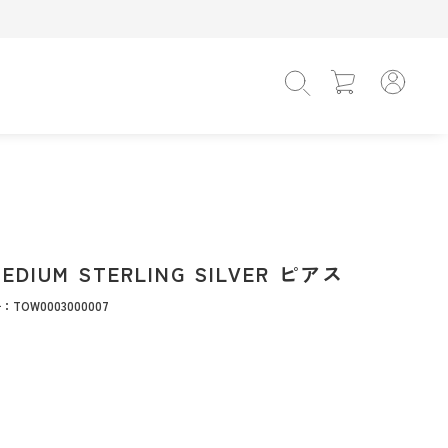
 Unisex
oods
Tops
Tops
Beauty Goods
Interior Goods
遊具
レ
ェア
二つ折り財布
二つ折り財布
フライパン
Tシャツ
Tシャツ
ヘアブラシ
時計
シャツ
シャツ
バスグッズ
布
布
ファム
ミニ財布
ミニ財布
ノースリーブ
ポロ
スキンケア
ブランケット
パーカー
パーカー
キャンドル
ス
ス
ドパルファム
キーケース
カードケース
スウェット
スウェット
メイクアップ
ケアグッズ
カーディガン
カーディガン
その他
ス
ン
その他
その他
ニット
ニット
MEDIUM STERLING SILVER ピアス
：TOW0003000007
Hat・Cap
Hat・Cap
キャップ
キャップ
バケットハット
バケットハット
ニット帽
ニット帽
その他