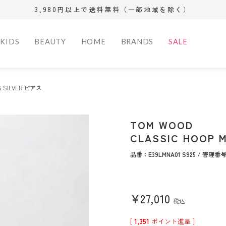
3,980円以上で送料無料（一部地域を除く）
KIDS
BEAUTY
HOME
BRANDS
SALE
 Women
rance
Bag
Bag
Bag
Fragrance Men
Sports
Wallet
Wallet
Other
Fragrance
kitchen G
G SILVER ピアス
ズ
ー
サンダル
サンダル
ディフューザー
ショルダー
ショルダー
バックパック
オードトワレ
トレーニングギ
トート
トート
フィットネス
長財布
長財布
おもちゃ・
オードトワ
テーブルウ
ァム
ェ
パンプス
ドレスシューズ
フレグランスオ
ハンド
ハンド
オードパルファム
ア
バックパック
バックパック
三つ折り財
三つ折り財
ベビー用品
オードパル
その他
モカシン
モカシン
イル
ボディ
ボディ
オーデコロン
ヨガマット
ボストン・キャ
クラッチ
リカバリー
コインケー
コインケー
雑貨
エキストレ
TOM WOOD
ズ
レインシューズ
スリッポン
サウナフレグラ
ブリーフケース
その他
リー
ボストン・キャ
カードケー
キーケース
オーデコロ
CLASSIC HOOP 
スリッポン
ンス
クラッチ
アクセサリー
リー
その他
品番：E39LMNA01 S925 / 管理番号
その他
アクセサリー
その他
Outer
Outer
Dress
Setup
¥
27,010
ア
デニム
ロングパンツ
ランタン
ジャケット
ジャケット
コート
コート
ワンピース
スーツ
税込
ツ
ショートパンツ
クーラーボック
ダウン
ダウン
ブルゾン
ブルゾン
[
1,351
ポイント進呈 ]
ス
ベスト
ベスト