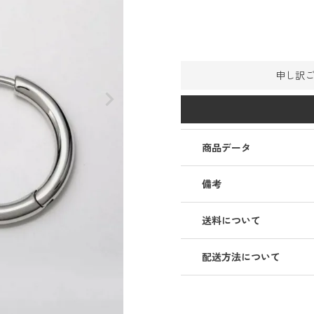
その他
Goods
Goods
リ
リング
ピアス
手袋・靴下
腕時計
ポーチ・ケース
手袋・靴下
ネックレス
ベルト
キーホルダー
マフラー・スト
マフラー・スト
申し訳
イヤーカフ
その他
ール
ール
ブレスレット
キーホルダー
ベルト
スマホアクセサ
ポーチ・ケース
その他
スマホアクセサ
リー
その他
その他
リー
商品データ
備考
送料について
配送方法について