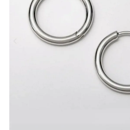
玩具
Accessory
Accessory
ヘアアクセサ
リング
ー
イヤーカフ
ピアス
ブレスレット
ネックレス
ブローチ