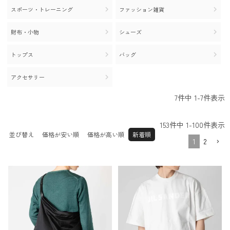
30.0c
29.5cm
31.0cm
スポーツ・トレーニング
ファッション雑貨
m
32.0cm
財布・小物
シューズ
トップス
バッグ
アクセサリー
7
件中
1
-
7
件表示
153
件中
1
-
100
件表示
並び替え
価格が安い順
価格が高い順
新着順
1
2