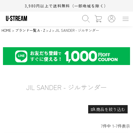
3,980円以上で送料無料（一部地域を除く）
›
カテゴリー
WOMEN
MEN
BABY&KIDS
BEAUTY
›
在庫なし商品
HOME
ブランド一覧 A - Z
J
JIL SANDER - ジルサンダー
HOME
SALE
在庫なしを非表示
›
サイズ（S/M/L）
XS
S
M
(相当)
(相当)
(相当)
›
シューズサイズ(cm)
L
XL
ワンサイズ
(相当)
(相当)
11.5cm
12.0cm
12.5cm
›
カラー
13.0cm
13.5cm
14.0cm
14.5cm
15.0cm
15.5cm
ブラック系
グレー系
ホワイト系
16.0cm
16.5cm
17.0cm
JIL SANDER - ジルサンダー
ブラウン系
ベージュ系
ピンク系
18.0cm
18.5cm
19.0cm
レッド系
オレンジ系
イエロー系
検索
20.0cm
21.0cm
21.5cm
22.0cm
22.5cm
23.0cm
グリーン系
ブルー系
ネイビー系
すべての条件をクリア
23.5cm
24.0cm
24.5cm
manage_search
商品を絞り込む
パープル系
ゴールド系
シルバー系
25.0cm
25.5cm
26.0cm
その他
26.5cm
27.0cm
27.5cm
7
件中
1
-
7
件表示
28.0cm
28.5cm
29.0cm