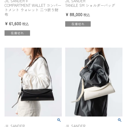
JIL SANDER+
JIL SANDER
COMPARTMENT WALLET コンパー
TANGLE SM ショルダーバッグ
トメント ウォレット 二つ折り財
¥
88,000
布
税込
¥
61,600
税込
在庫切れ
在庫切れ
JIL SANDER
JIL SANDER