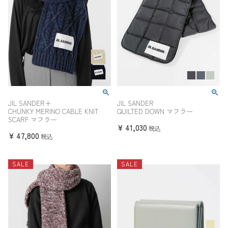
JIL SANDER+
JIL SANDER
CHUNKY MERINO CABLE KNIT
QUILTED DOWN マフラー
SCARF マフラー
¥
41,030
税込
¥
47,800
税込
SALE
SALE