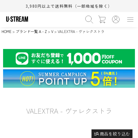
3,980円以上で送料無料（一部地域を除く）
価格
〜
HOME
ブランド一覧 A - Z
V
VALEXTRA - ヴァレクストラ
›
カテゴリー
WOMEN
MEN
BABY&KIDS
BEAUTY
›
在庫なし商品
HOME
SALE
在庫なしを非表示
›
サイズ（S/M/L）
XS
S
M
(相当)
(相当)
(相当)
›
シューズサイズ(cm)
L
XL
ワンサイズ
(相当)
(相当)
11.5cm
12.0cm
12.5cm
›
カラー
13.0cm
13.5cm
14.0cm
14.5cm
15.0cm
15.5cm
ブラック系
グレー系
ホワイト系
16.0cm
16.5cm
17.0cm
VALEXTRA - ヴァレクストラ
ブラウン系
ベージュ系
ピンク系
18.0cm
18.5cm
19.0cm
レッド系
オレンジ系
イエロー系
検索
20.0cm
21.0cm
21.5cm
22.0cm
22.5cm
23.0cm
グリーン系
ブルー系
ネイビー系
すべての条件をクリア
23.5cm
24.0cm
24.5cm
manage_search
商品を絞り込む
パープル系
ゴールド系
シルバー系