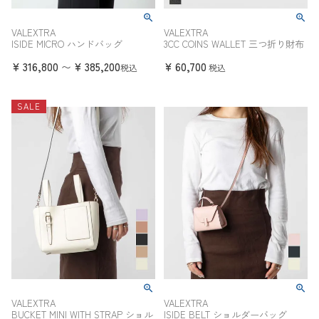
VALEXTRA
VALEXTRA
ISIDE MICRO ハンドバッグ
3CC COINS WALLET 三つ折り財布
¥
316,800
¥
385,200
¥
60,700
〜
税込
税込
SALE
VALEXTRA
VALEXTRA
BUCKET MINI WITH STRAP ショル
ISIDE BELT ショルダーバッグ