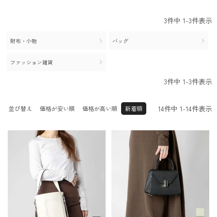
25.0cm
25.5cm
26.0cm
その他
26.5cm
27.0cm
27.5cm
3
件中
1
-
3
件表示
28.0cm
28.5cm
29.0cm
30.0c
29.5cm
31.0cm
財布・小物
バッグ
m
32.0cm
ファッション雑貨
3
件中
1
-
3
件表示
14
件中
1
-
14
件表示
並び替え
価格が安い順
価格が高い順
新着順