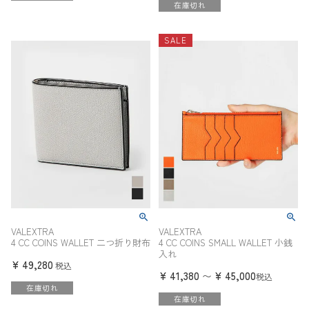
在庫切れ
SALE
VALEXTRA
VALEXTRA
4 CC COINS WALLET 二つ折り財布
4 CC COINS SMALL WALLET 小銭
入れ
¥
49,280
税込
¥
41,380
¥
45,000
〜
税込
在庫切れ
在庫切れ