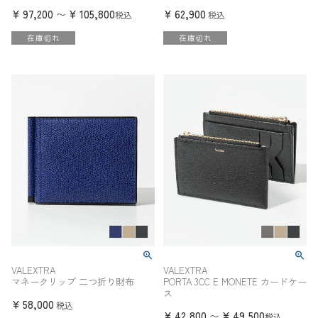
¥
97,200
¥
105,800
¥
62,900
〜
税込
税込
在庫切れ
在庫切れ
VALEXTRA
VALEXTRA
マネークリップ 二つ折り財布
PORTA 3CC E MONETE カードケー
ス
¥
58,000
税込
¥
42,800
¥
49,500
〜
税込